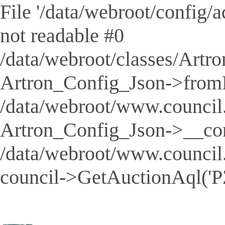
File '/data/webroot/config/aq
not readable #0
/data/webroot/classes/Artro
Artron_Config_Json->fromFil
/data/webroot/www.council.
Artron_Config_Json->__cons
/data/webroot/www.council
council->GetAuctionAql('PZ