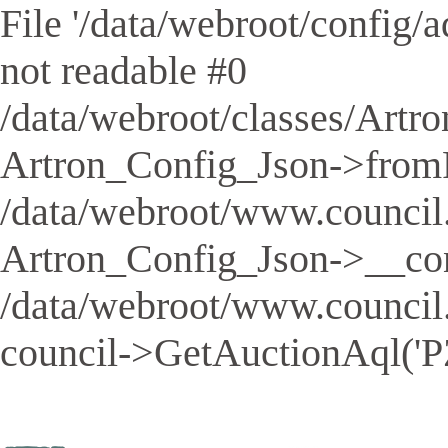
File '/data/webroot/config/aq
not readable #0
/data/webroot/classes/Artro
Artron_Config_Json->fromFil
/data/webroot/www.council.
Artron_Config_Json->__cons
/data/webroot/www.council
council->GetAuctionAql('PZ