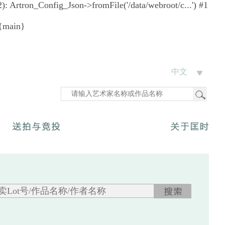
12): Artron_Config_Json->fromFile('/data/webroot/c...') #1
 {main}
中文