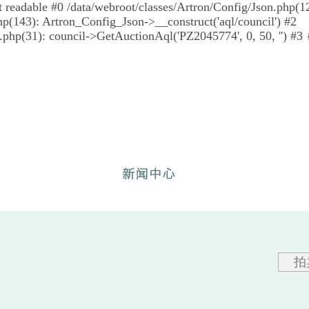
 not readable #0 /data/webroot/classes/Artron/Config/Json.php(
p(143): Artron_Config_Json->__construct('aql/council') #2
hp(31): council->GetAuctionAql('PZ2045774', 0, 50, '') #3