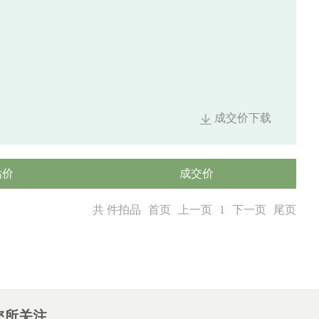
成交价下载
估价
成交价
共 件拍品
首页
上一页
1
下一页
尾页
您所关注