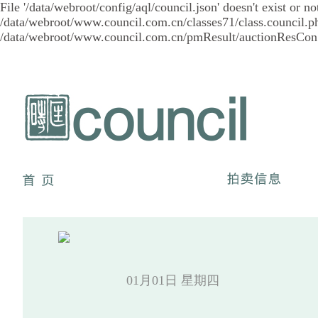
File '/data/webroot/config/aql/council.json' doesn't exist or
/data/webroot/www.council.com.cn/classes71/class.council.ph
/data/webroot/www.council.com.cn/pmResult/auctionResCon.p
01月01日
星期四