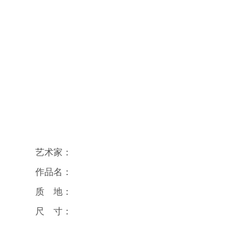
艺术家：
作品名：
质 地：
尺 寸：