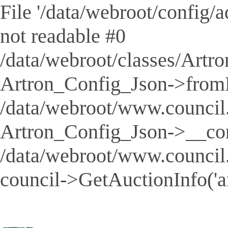
File '/data/webroot/config/aq
not readable #0
/data/webroot/classes/Artro
Artron_Config_Json->fromFil
/data/webroot/www.council.
Artron_Config_Json->__cons
/data/webroot/www.council
council->GetAuctionInfo('