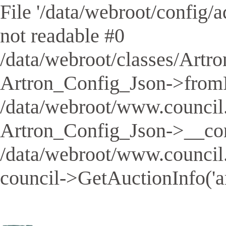
File '/data/webroot/config/aq
not readable #0
/data/webroot/classes/Artro
Artron_Config_Json->fromFil
/data/webroot/www.council.
Artron_Config_Json->__cons
/data/webroot/www.council
council->GetAuctionInfo('