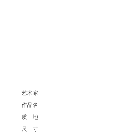
艺术家：
作品名：
质 地：
尺 寸：