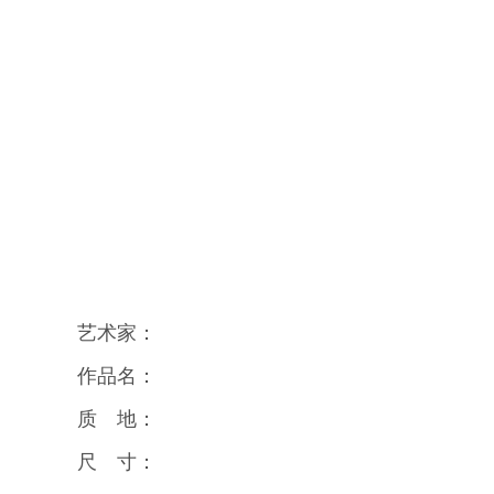
艺术家：
作品名：
质 地：
尺 寸：