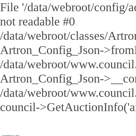
File '/data/webroot/config/aq
not readable #0
/data/webroot/classes/Artro
Artron_Config_Json->fromFil
/data/webroot/www.council.
Artron_Config_Json->__cons
/data/webroot/www.council
council->GetAuctionInfo('