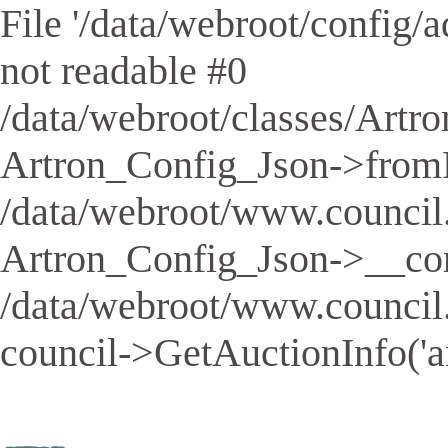
File '/data/webroot/config/aq
not readable #0
/data/webroot/classes/Artro
Artron_Config_Json->fromFil
/data/webroot/www.council.
Artron_Config_Json->__cons
/data/webroot/www.council
council->GetAuctionInfo('