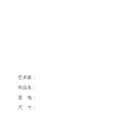
艺术家：
作品名：
质 地：
尺 寸：