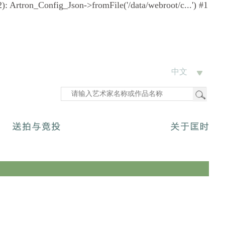
12): Artron_Config_Json->fromFile('/data/webroot/c...') #1
中文