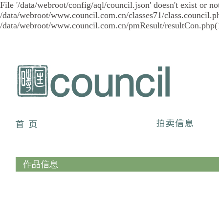
File '/data/webroot/config/aql/council.json' doesn't exist or
/data/webroot/www.council.com.cn/classes71/class.council.ph
/data/webroot/www.council.com.cn/pmResult/resultCon.php(1
作品信息