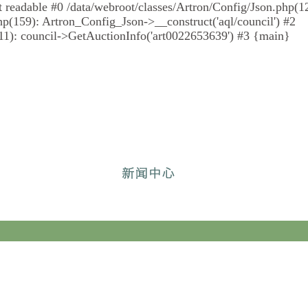
 not readable #0 /data/webroot/classes/Artron/Config/Json.php(
p(159): Artron_Config_Json->__construct('aql/council') #2
1): council->GetAuctionInfo('art0022653639') #3 {main}