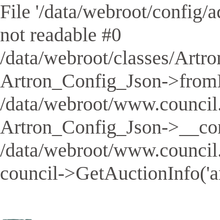
File '/data/webroot/config/aq
not readable #0
/data/webroot/classes/Artro
Artron_Config_Json->fromFil
/data/webroot/www.council.
Artron_Config_Json->__cons
/data/webroot/www.council
council->GetAuctionInfo('