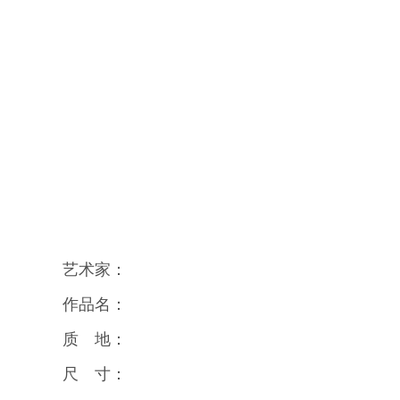
艺术家：
作品名：
质 地：
尺 寸：