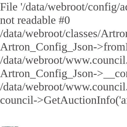
File '/data/webroot/config/aq
not readable #0
/data/webroot/classes/Artro
Artron_Config_Json->fromFil
/data/webroot/www.council.
Artron_Config_Json->__cons
/data/webroot/www.council
council->GetAuctionInfo('