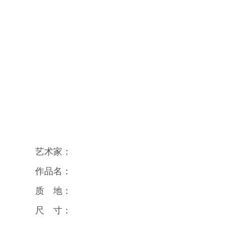
艺术家：
作品名：
质 地：
尺 寸：