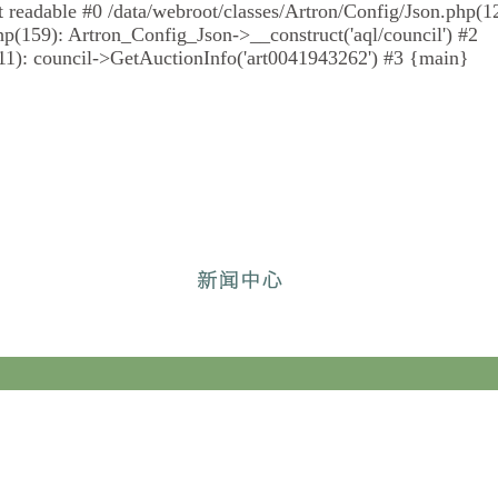
 not readable #0 /data/webroot/classes/Artron/Config/Json.php(
p(159): Artron_Config_Json->__construct('aql/council') #2
1): council->GetAuctionInfo('art0041943262') #3 {main}