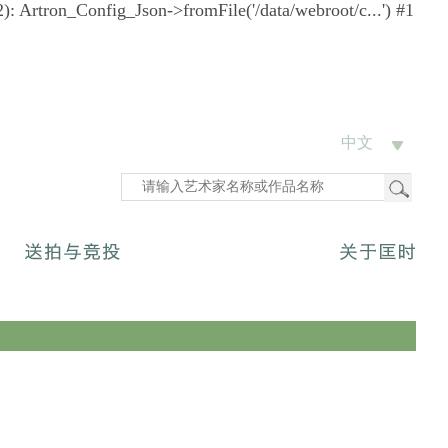
12): Artron_Config_Json->fromFile('/data/webroot/c...') #1
中文