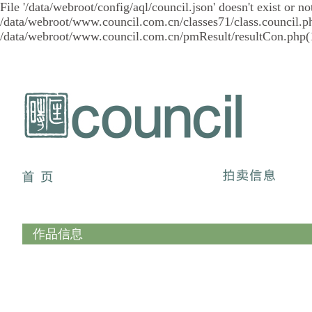
File '/data/webroot/config/aql/council.json' doesn't exist or
/data/webroot/www.council.com.cn/classes71/class.council.ph
/data/webroot/www.council.com.cn/pmResult/resultCon.php(1
作品信息