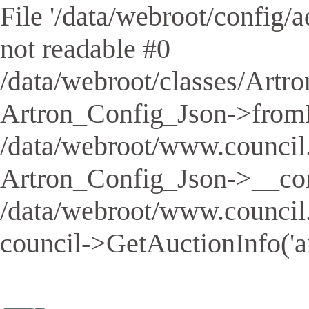
File '/data/webroot/config/aq
not readable #0
/data/webroot/classes/Artro
Artron_Config_Json->fromFil
/data/webroot/www.council.
Artron_Config_Json->__cons
/data/webroot/www.council
council->GetAuctionInfo('a