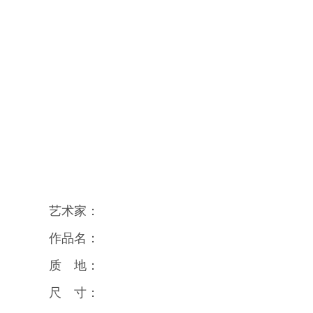
艺术家：
作品名：
质 地：
尺 寸：