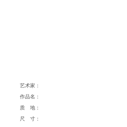
艺术家：
作品名：
质 地：
尺 寸：