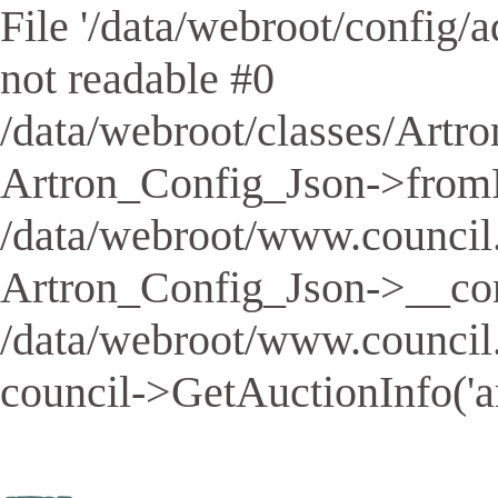
File '/data/webroot/config/aq
not readable #0
/data/webroot/classes/Artro
Artron_Config_Json->fromFil
/data/webroot/www.council.
Artron_Config_Json->__cons
/data/webroot/www.council
council->GetAuctionInfo('a