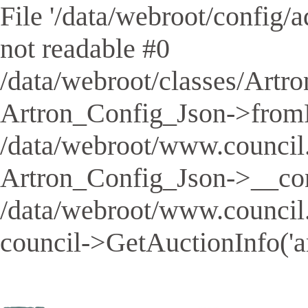
File '/data/webroot/config/aq
not readable #0
/data/webroot/classes/Artro
Artron_Config_Json->fromFil
/data/webroot/www.council.
Artron_Config_Json->__cons
/data/webroot/www.council
council->GetAuctionInfo('a