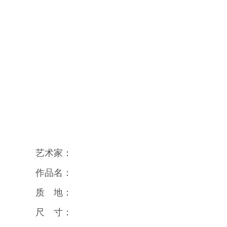
艺术家：
作品名：
质 地：
尺 寸：