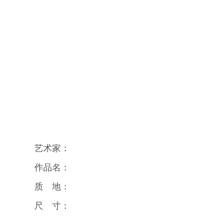
艺术家：
作品名：
质 地：
尺 寸：