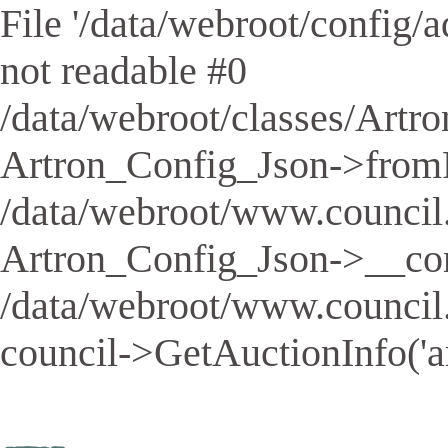
File '/data/webroot/config/aq
not readable #0
/data/webroot/classes/Artro
Artron_Config_Json->fromFil
/data/webroot/www.council.
Artron_Config_Json->__cons
/data/webroot/www.council
council->GetAuctionInfo('a