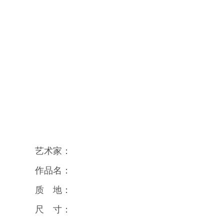
艺术家：
作品名：
质 地：
尺 寸：