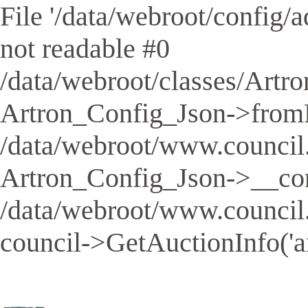
File '/data/webroot/config/aq
not readable #0
/data/webroot/classes/Artro
Artron_Config_Json->fromFil
/data/webroot/www.council.
Artron_Config_Json->__cons
/data/webroot/www.council
council->GetAuctionInfo('a