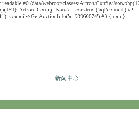
 not readable #0 /data/webroot/classes/Artron/Config/Json.php(
p(159): Artron_Config_Json->__construct('aql/council') #2
1): council->GetAuctionInfo('art93960874') #3 {main}