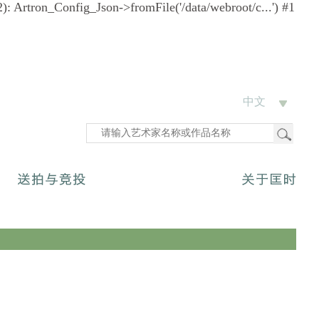
12): Artron_Config_Json->fromFile('/data/webroot/c...') #1
中文