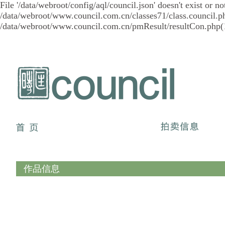
File '/data/webroot/config/aql/council.json' doesn't exist or
/data/webroot/www.council.com.cn/classes71/class.council.ph
/data/webroot/www.council.com.cn/pmResult/resultCon.php(1
作品信息