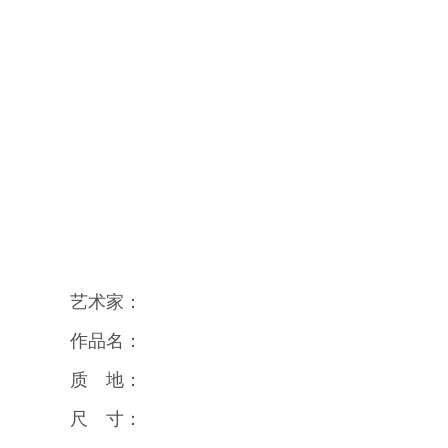
艺术家：
作品名：
质 地：
尺 寸：