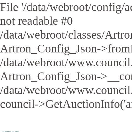
File '/data/webroot/config/aq
not readable #0
/data/webroot/classes/Artro
Artron_Config_Json->fromFil
/data/webroot/www.council.
Artron_Config_Json->__cons
/data/webroot/www.council
council->GetAuctionInfo('a