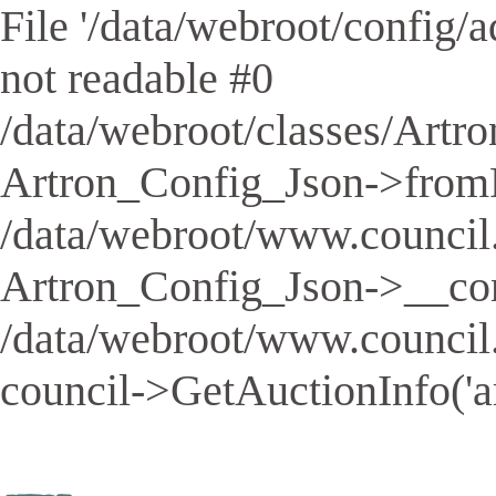
File '/data/webroot/config/aq
not readable #0
/data/webroot/classes/Artro
Artron_Config_Json->fromFil
/data/webroot/www.council.
Artron_Config_Json->__cons
/data/webroot/www.council
council->GetAuctionInfo('a