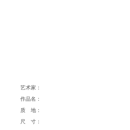
艺术家：
作品名：
质 地：
尺 寸：