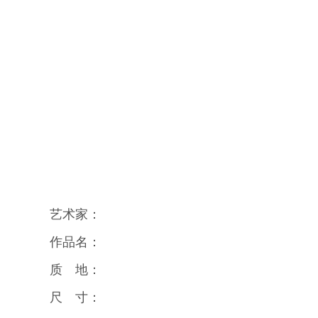
艺术家：
作品名：
质 地：
尺 寸：