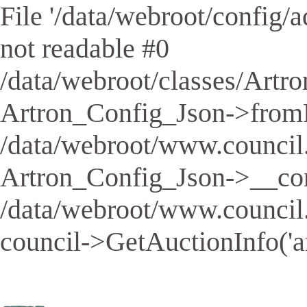
File '/data/webroot/config/aq
not readable #0
/data/webroot/classes/Artro
Artron_Config_Json->fromFil
/data/webroot/www.council.
Artron_Config_Json->__cons
/data/webroot/www.council
council->GetAuctionInfo('a