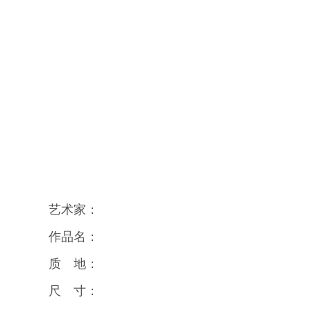
艺术家：
作品名：
质 地：
尺 寸：