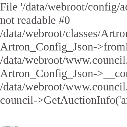
File '/data/webroot/config/aq
not readable #0
/data/webroot/classes/Artro
Artron_Config_Json->fromFil
/data/webroot/www.council.
Artron_Config_Json->__cons
/data/webroot/www.council
council->GetAuctionInfo('a