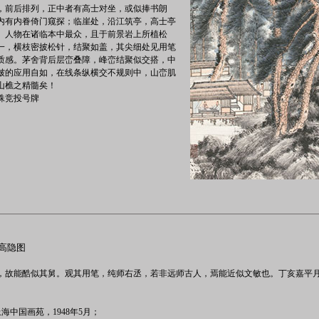
，前后排列，正中者有高士对坐，或似捧书朗
内有内眷倚门窥探；临崖处，沿江筑亭，高士亭
。人物在诸临本中最众，且于前景岩上所植松
一，横枝密披松针，结聚如盖，其尖细处见用笔
质感。茅舍背后层峦叠障，峰峦结聚似交搭，中
皴的应用自如，在线条纵横交不规则中，山峦肌
山樵之精髓矣！
殊竞投号牌
山高隐图
，故能酷似其舅。观其用笔，纯师右丞，若非远师古人，焉能近似文敏也。丁亥嘉平
上海中国画苑，1948年5月；