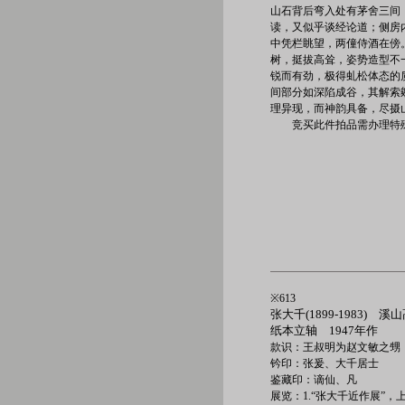
山石背后弯入处有茅舍三间
读，又似乎谈经论道；侧房
中凭栏眺望，两僮侍酒在傍
树，挺拔高耸，姿势造型不
锐而有劲，极得虬松体态的
间部分如深陷成谷，其解索
理异现，而神韵具备，尽摄
竞买此件拍品需办理特
※613
张大千(1899-1983) 溪
纸本立轴 1947年作
款识：王叔明为赵文敏之甥
钤印：张爰、大千居士
鉴藏印：谪仙、凡
展览：1.“张大千近作展”，