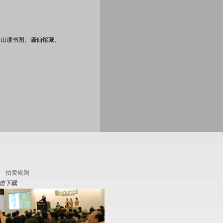
春山读书图。谪仙馆藏。
拍卖规则
击下载