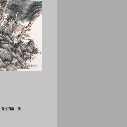
月潇湘画廔。爰。