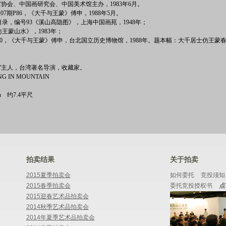
家协会、中国画研究会、中国美术馆主办，1983年6月。
7期P86，《大千与王蒙》傅申，1988年5月。
目录，编号93《溪山高隐图》，上海中国画苑，1948年；
王蒙山水》，1983年；
140，《大千与王蒙》傅申，台北国立历史博物馆，1988年。题本幅：大千居士仿王蒙
馆”主人，台湾著名导演，收藏家。
G IN MOUNTAIN
2 in 约7.4平尺
拍卖结果
关于拍卖
2015夏季拍卖会
如何委托
竞投须知
2015春季拍卖会
委托竞投授权书
点
2015迎春艺术品拍卖会
2014秋季艺术品拍卖会
2014年夏季艺术品拍卖会