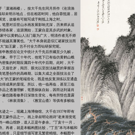
写于「潇湘画楼」。按大千先生同月所作《沧浪渔
本幅却未明示地点，但在相若时间，他自蓉抵滬，居
展览，故极有可能写成于刚抵上海之时。
，笔墨对后世山水画发展影响尤深，历来师从追
涉猎各家，追源溯始，王蒙自是其步武的对象。
四家中以黄鹤山人法门最为广大，明清作者无不师
不能越其藩篱也。”大千本身就是综汇诸家技法而
广大”如王蒙，岂不付全力而钻研探究呢。
传申教授在论文中统计大千先后所藏至少九帧，
对象。早于三十年代，他笔下已有临仿黄鹤山樵
为密集的时期应属四十年代中后期。此时，大千
，又值壮岁，阅历、眼光以至技法融贯的掌握连
统笔墨创作的高峰期。以集大成之全面技法去了
广大”的王蒙的笔端造化，既是他反复演练以至通盘
取得成果的显现。所以，他一临再临，甚至三临
作品之透澈理解，笔墨操纵自如，因而达到逼肖
一遍也随着修养日深致生变化，每有所悟也显露
》、《林泉清集》、《雅宜山斋》等俱有多帧临
迹之一，现藏上海博物馆。大千在1937年即有
摹王蒙作品之一。画上录叔明论画诗“老来渐觉笔
鹤一峰山馆静，道人正是午参余。”丁亥十一月，
诗。再者，就是本幅构图比较，“丁丑”本与本幅和
当精准，只是细节描写更见繁密精细。本幅图中