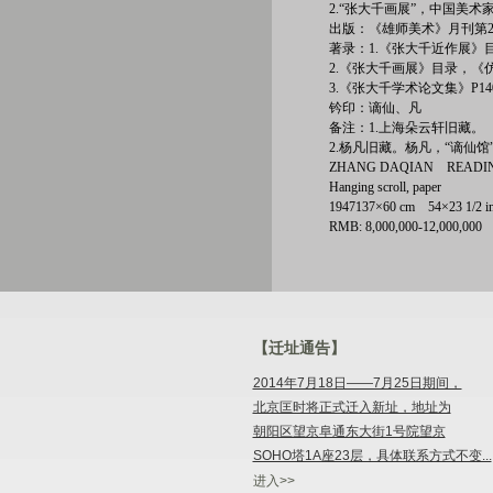
2.“张大千画展”，中国美术
出版：《雄师美术》月刊第20
著录：1.《张大千近作展》
2.《张大千画展》目录，《仿
3.《张大千学术论文集》P
钤印：谪仙、凡
备注：1.上海朵云轩旧藏。
2.杨凡旧藏。杨凡，“谪仙
ZHANG DAQIAN READIN
Hanging scroll, paper
1947137×60 cm 54×23 1/
RMB: 8,000,000-12,000,000
【迁址通告】
2014年7月18日——7月25日期间，
北京匡时将正式迁入新址，地址为
朝阳区望京阜通东大街1号院望京
SOHO塔1A座23层，具体联系方式不变...
进入>>