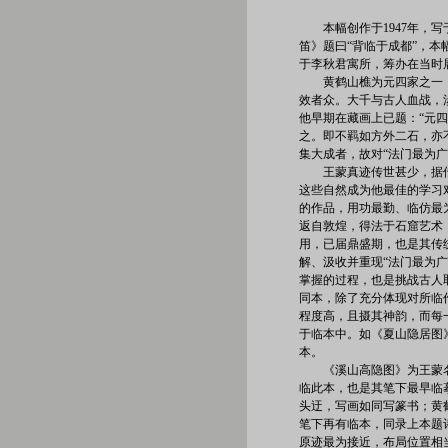
本幅创作于1947年，
笛》题曰“背临于成都”，
于李秋君寓所，筹办在当时
黄鹤山樵为元四家之一
效者众。大千与古人血战，
他早期在藏画上已题：“元
之。即不羁如方外二石，亦
集大成者，故对“法门最为
王蒙真迹传世甚少，据
这些自然成为他最佳的学习
的作品，用功最勤、临仿最
返自敦煌，得法于石窟艺术
用，已届鼎盛期，也是其传
解、汲收并重现“法门最为
掌握的过程，也是挑战古人
同本，除了充分体现对所临
程度高，且摄其神韵，而每
于临本中。如《夏山隐居图
本。
《溪山高隐图》为王蒙名
临此本，也是其笔下最早临
头迂，写画如同写篆书；黄
笔下再有临本，同录上本题
原迹最为接近，布局位置相