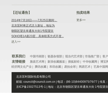
【迁址通告】
拍卖结果
更多>>
2014年7月18日——7月25日期间，
北京匡时将正式迁入新址，地址为
朝阳区望京阜通东大街1号院望京
SOHO塔1A座23层，具体联系方式不变...
进入>>
联系我们
中国书画部 |
瓷器杂项部 |
现当代艺术部 |
市场推广部 |
客户
友情链接
雅昌艺术网 |
新浪收藏频道 |
搜狐财经 |
中华收藏网 |
博宝网
经济网文化产业 |
腾讯收藏 |
和讯收藏 |
易拍全球 |
网易艺术 |
艺典中国网 
北京匡时国际拍卖有限公司
邮箱: council@council.com.cn | 电话：(86-10)84400975/76/77 | 传真
京ICP备15027513号-1 | 地址：北京市朝阳区望京阜通东大街 1号院望京