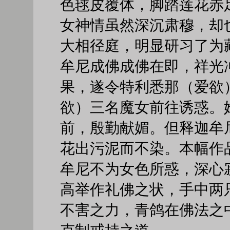
色毬皮覆体，脚踏莲花赤
女神情虽然深沉肃穆，却
大相径庭，明显研习了为
牟尼成佛成佛在即，祥光
果，遂令特利悉那（爱欲
欲）三名魔女前往诱惑。
前，殷勤献媚。但释迦牟
花出污泥而不染。本幅作
牟尼不为女色所惑，深心
高举作礼佛之状，手中两
不害之力，青鸽在佛法之