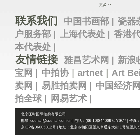
更多>>
联系我们
中国书画部 |
瓷器
户服务部 |
上海代表处 |
香港代
本代表处 |
友情链接
雅昌艺术网 |
新浪
宝网 |
中拍协
|
artnet
|
Art Be
卖网 |
易胜拍卖网 |
中国经济网
拍全球 |
网易艺术 |
北京匡时国际拍卖有限公司
邮箱: council@council.com.cn | 电话：(86-10)84400975/76/77 | 传真
京ICP备06005312号 | 地址：北京市朝阳区望京阜通东大街 1号院望京 