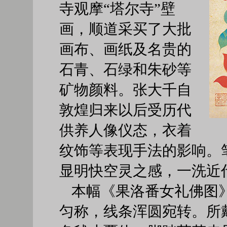
寺观摩“塔尔寺”壁
画，顺道采买了大批
画布、画纸及名贵的
石青、石绿和朱砂等
矿物颜料。张大千自
敦煌归来以后受历代
供养人像仪态，衣着
纹饰等表现手法的影响。
显明快空灵之感，一洗近
本幅《果洛番女礼佛图
匀称，线条浑圆宛转。所