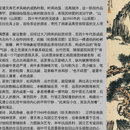
是潘天寿艺术风格的成熟时期。时局动荡，流离颠沛，这一阶段作品
稀罕。是幅描绘隐居山林的散淡生活，表现其钟爱的淡泊宁静。“山
31年的《山居图》，四十年代初所见较多，如1941年的《山居图》、
，且往往具上款，送给亲近的朋友，寄托了画家远离世俗喧嚣的文人理
满壅塞，皴法繁密，后经过大刀阔斧的刻意经营，至四十年代形成疏
仿古向个人创作的转变。此幅《松荫夜话图》近景以一棵遒劲的松树
叶、矮栅、树干等物象处理画面起承转结的关系，构成作品的“骨架
品气脉，使之充满张力并极具稳定感。丛竹芭蕉、陋屋庭院则置于“骨
象形成一个巧妙的透视关系。以浓墨涂抹更让画面感觉雄健老辣，松
实相生，也点出画题所在。远景青山又陡峭入天，纵向皴擦增添强
在劲健中更趋严谨，画中多用侧锋方笔，以勾勒为主，而少皴法，笔
、石、屋舍轮廓，复以淡赭、花青略平涂局部，“色不碍墨”，凝重中
脱前人藩篱，卓然成家。
，屋舍门窗洞开，松风阵阵，丛竹芭蕉，庭院陋屋，两位高士对坐在
与此前数幅山居图相比，本幅图轴近景、中景、远景的构图堪称完
佳典范。屋内桌案一端，参差堆叠着一摞书籍，院中置石几矮凳，石
见主人的雅兴。篱笆院外，芭蕉、竹篁正茂郁蓬勃的生长，构建出一
见潘公在乱世中保持内心的平和宁静，“此来应小住，剪韭共加餐”，
趣和满足。
律诗，风高骨峻，收录于1944年自辑的《听天阁诗存》，正呼应画面
的精神境界。此时，潘天寿上马国立艺专校长，信奉身教重于言传，
时他锐意整顿校务，力图振兴艺专。本年抗战胜利，国立艺专返回杭
八年流离的生活至此结束。画中可见其重新收拾旧山河乐观豁达的心