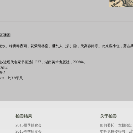
荫夜话图
觉欢。峰青昨夜雨，花紫隔林峦。世乱人（多）隐，天高春尚寒。此来应小住，剪韭
-近现代名家书画选》P37，湖南美术出版社，2006年。
CAPE
1945
1/8 in 约3.9平尺
拍卖结果
关于拍卖
2015夏季拍卖会
如何委托
竞投须知
2015春季拍卖会
委托竞投授权书
点