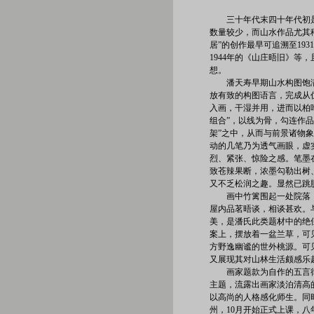
三十年代末四十年代初
数量较少，而山水作品尤其
居”的创作最早可追溯至19
1944年的《山庄晤旧》等
想。
潘天寿早期山水构图饱
放有致的构图语言，完成从
入画，干湿并用，进而以柏
组合”，以线为骨，勾连作
架”之中，从而与前景诸物
动的几笔乃为透气画眼，虚
烈、紧张、惊险之感。笔墨
致苍辣果断，浓墨勾勒出树
又不乏松润之趣。显然已跳
画中竹篱围起一处院落
屋内品茗晤谈，相谈甚欢。
美，是潘氏此类题材中的绝
案上，摆放着一盆兰草，可
方野逸幽谧的世外桃源。可
又展现其对山林生活颇感乐
画家题款为自作的五言
主题，流露出画家淡泊清高
以高尚的人格感化师生。同
州，10月开始正式上课，