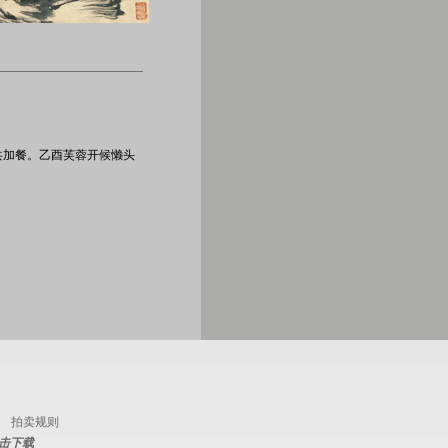
共加餐。乙酉芙蓉开候懒头
拍卖规则
击下载