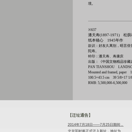
境。
※637
潘天寿(1897-1971) 松
纸本镜心 1945年作
款识：好友久离别，晤言倍
陀寿。
钤印：潘天寿、寿康庆
出版：《中国文物精品珍藏选
PAN TIANSHOU LANDS
Mounted and framed, paper 
100.5×43.5 cm 39 5/8×17 
RMB: 5,500,000-6,500,000
【迁址通告】
2014年7月18日——7月25日期间，
北京匡时将正式迁入新址，地址为