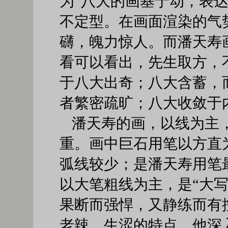
为“八大的画基于动，表
不定型。在画面渲染的气
礴，魄力惊人。而潘天寿
看可以看出，先生取方，
于八大出奇；八大含蓄，
者繁密疏旷；八大收敛于
潘天寿的画，以线为主
重。画中巨石用笔以方直
弧线较少；是潘天寿用笔
以大笔粗线为主，是“大
果断而强悍，又静练而有
老辣、生涩的特点。他深