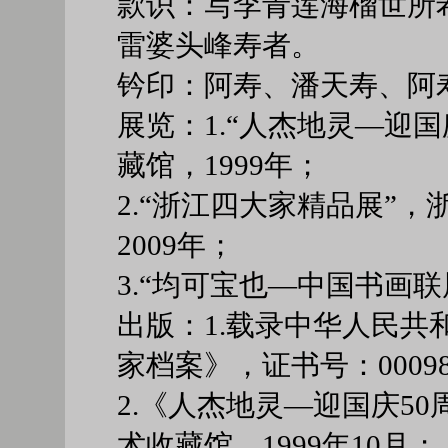
款识：写李青莲海榴世所
雷婆头峰寿者。
钤印：阿寿、潘天寿、阿
展览：1.“人杰地灵—迎
藏馆，1999年；
2.“浙江四大家精品展”
2009年；
3.“均可宝也—中国书画联
出版：1.载录中华人民共
家档案》，证书号：0009
2.《人杰地灵—迎国庆50
术收藏馆，1999年10月；