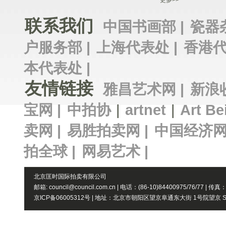
更多>>
联系我们
中国书画部 |
瓷器
户服务部 |
上海代表处 |
香港代
本代表处 |
友情链接
雅昌艺术网 |
新浪
宝网 |
中拍协
|
artnet
|
Art Be
卖网 |
易胜拍卖网 |
中国经济网
拍全球 |
网易艺术 |
北京匡时国际拍卖有限公司
邮箱: council@council.com.cn | 电话：(86-10)84400975/76/77 | 传真
京ICP备06005312号 | 地址：北京市朝阳区望京阜通东大街 1号院望京 