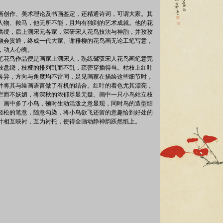
画创作、美术理论及书画鉴定，还精通诗词，可谓大家。其
人物、鞍马，他无所不能，且均有独到的艺术成就。他的花
洪绶，后上溯宋元各家，深研宋人花鸟技法与神韵，并孜孜
融会贯通，终成一代大家。谢稚柳的花鸟画无论工笔写意，
，动人心魄。
笔花鸟作品便是画家上溯宋人，熟练驾驭宋人花鸟画笔意完
枝盘绕，枝桠的排列乱而不乱，疏密穿插得当。枯枝上红叶
各异，方向与角度均不雷同，足见画家在描绘这些细节时，
并将其与绘画语言做了有机的结合。红叶的着色尤其漂亮，
烂而不妖媚，将深秋的浓郁尽显无疑。画中一只小鸟站立枝
。画中多了小鸟，顿时生动活泼之意显现，同时鸟的造型结
轻松的笔意，随意勾染，将小鸟欲飞还留的意趣恰到好处的
叶相互映衬，互为衬托，使得全画动静神韵跃然纸上。