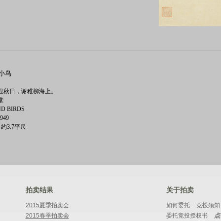
叶小鸟
丑秋日，谢稚柳海上。
堂
ND BIRDS
1949
in 约3.7平尺
拍卖结果
关于拍卖
2015夏季拍卖会
如何委托
竞投须知
2015春季拍卖会
委托竞投授权书
点