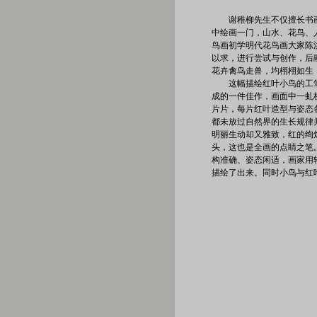
谢稚柳先生不仅擅长书
中绘画一门，山水、花鸟、
鸟画初学明代花鸟画大家陈
以求，进行尝试与创作，后
花卉禽鸟走兽，均栩栩如生
这幅描绘红叶小鸟的工
成的一件佳作，画面中一虬
片片，每片红叶造型与姿态
都未放过自然界的生长规律
明丽生动却又雅致，红的绚
头，这也是全画的点睛之笔
构准确、姿态闲适，画家用
描绘了出来。同时小鸟与红