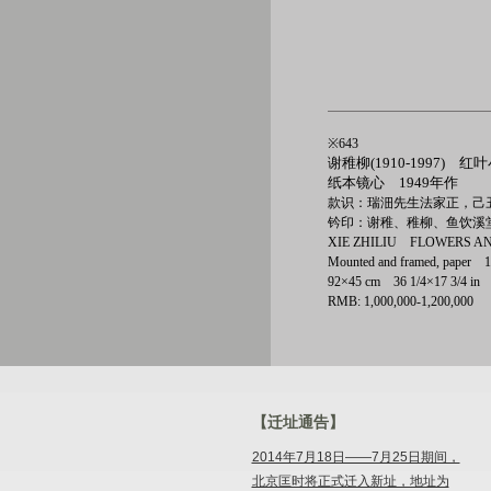
※643
谢稚柳(1910-1997) 红
纸本镜心 1949年作
款识：瑞沺先生法家正，己
钤印：谢稚、稚柳、鱼饮溪
XIE ZHILIU FLOWERS A
Mounted and framed, paper 
92×45 cm 36 1/4×17 3/4 
RMB: 1,000,000-1,200,000
【迁址通告】
2014年7月18日——7月25日期间，
北京匡时将正式迁入新址，地址为