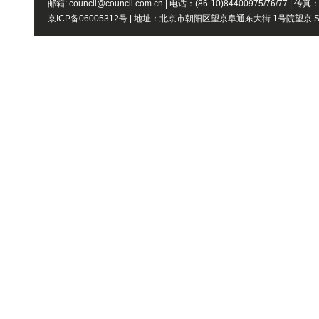
邮箱: council@council.com.cn | 电话：(86-10)84400975/76/77 | 传真
京ICP备06005312号 | 地址：北京市朝阳区望京阜通东大街 1号院望京 