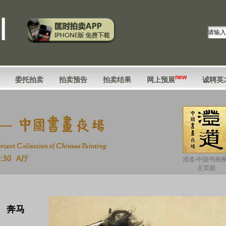
new
委托拍卖
拍卖预告
拍卖结果
网上预展
诚聘英
澄道-中国书画
主页面
3) 奔马