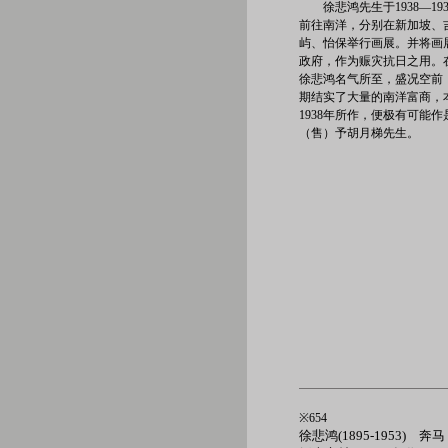
徐悲鸿先生于1938—1
前往南洋，分别在新加坡、
屿、怡保举行画展。并将画
政府，作为赈灾抗日之用。
徐悲鸿名气所至，盛况空前
期结实了大量的南洋富商，
1938年所作，便极有可能
（售）予胡月梯先生。
※654
徐悲鸿(1895-1953) 奔马