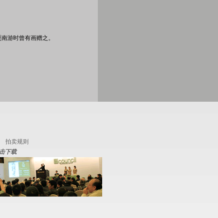
粟南游时曾有画赠之。
拍卖规则
击下载