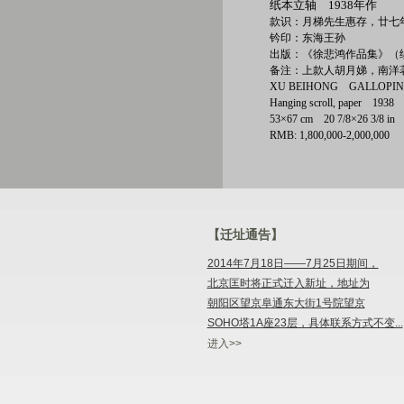
纸本立轴 1938年作
款识：月梯先生惠存，廿七
钤印：东海王孙
出版：《徐悲鸿作品集》（续
备注：上款人胡月娣，南洋
XU BEIHONG GALLOPIN
Hanging scroll, paper 1938
53×67 cm 20 7/8×26 3/8 
RMB: 1,800,000-2,000,000
【迁址通告】
2014年7月18日——7月25日期间，
北京匡时将正式迁入新址，地址为
朝阳区望京阜通东大街1号院望京
SOHO塔1A座23层，具体联系方式不变...
进入>>