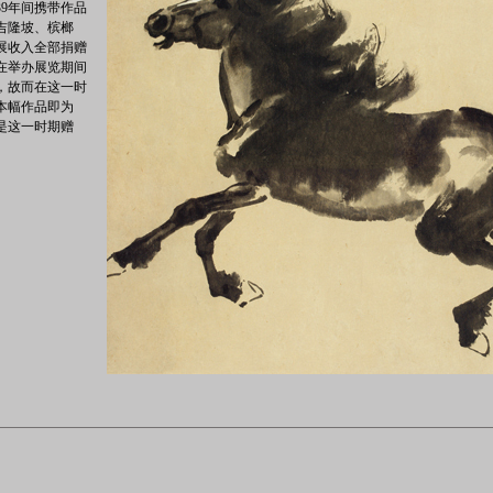
939年间携带作品
吉隆坡、槟榔
展收入全部捐赠
在举办展览期间
，故而在这一时
本幅作品即为
作是这一时期赠