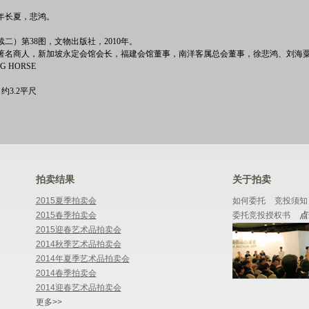
年长夏，悲鸿。
二）第38图，文物出版社，2010年。
著名商人，新加坡永定会馆会长，福建会馆董事，南洋客属总会董事，徐悲鸿、刘海
G HORSE
in 约3.2平尺
拍卖结果
关于拍卖
2015夏季拍卖会
如何委托
竞投须知
2015春季拍卖会
委托竞投授权书
点
2015迎春艺术品拍卖会
2014秋季艺术品拍卖会
2014年夏季艺术品拍卖会
2014春季拍卖会
2014迎春艺术品拍卖会
更多>>