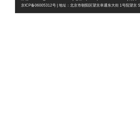
京ICP备06005312号 | 地址：北京市朝阳区望京阜通东大街 1号院望京 