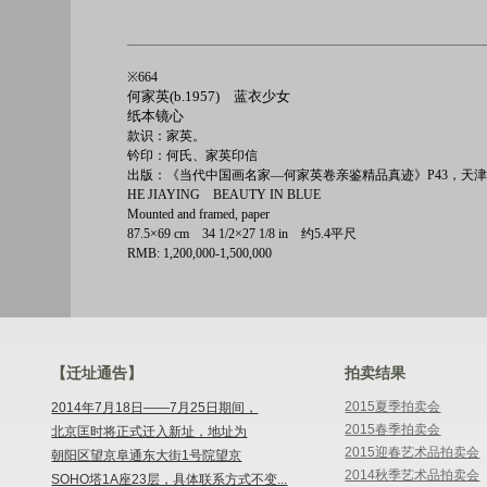
※664
何家英(b.1957) 蓝衣少女
纸本镜心
款识：家英。
钤印：何氏、家英印信
出版：《当代中国画名家—何家英卷亲鉴精品真迹》P43，天津
HE JIAYING BEAUTY IN BLUE
Mounted and framed, paper
87.5×69 cm 34 1/2×27 1/8 in 约5.4平尺
RMB: 1,200,000-1,500,000
【迁址通告】
拍卖结果
2015夏季拍卖会
2014年7月18日——7月25日期间，
2015春季拍卖会
北京匡时将正式迁入新址，地址为
2015迎春艺术品拍卖会
朝阳区望京阜通东大街1号院望京
2014秋季艺术品拍卖会
SOHO塔1A座23层，具体联系方式不变...