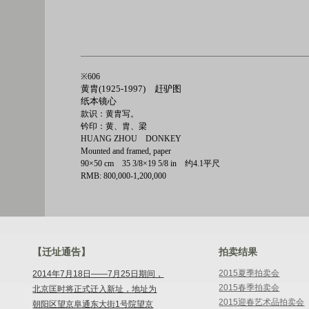
※606
黄胄(1925-1997) 赶驴图
纸本镜心
款识：黄胄写。
钤印：黄、胄、梁
HUANG ZHOU DONKEY
Mounted and framed, paper
90×50 cm 35 3/8×19 5/8 in 约4.1平尺
RMB: 800,000-1,200,000
【迁址通告】
拍卖结果
2015夏季拍卖会
2014年7月18日——7月25日期间，
2015春季拍卖会
北京匡时将正式迁入新址，地址为
2015迎春艺术品拍卖会
朝阳区望京阜通东大街1号院望京