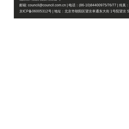
邮箱: council@council.com.cn | 电话：(86-10)84400975/76/77 | 传真
京ICP备06005312号 | 地址：北京市朝阳区望京阜通东大街 1号院望京 