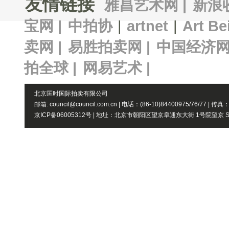
友情链接
雅昌艺术网 |
新浪
宝网 |
中拍协
|
artnet
|
Art Be
卖网 |
易胜拍卖网 |
中国经济网
拍全球 |
网易艺术 |
北京匡时国际拍卖有限公司
邮箱: council@council.com.cn | 电话：(86-10)84400975/76/77 | 传真
京ICP备06005312号 | 地址：北京市朝阳区望京阜通东大街 1号院望京 