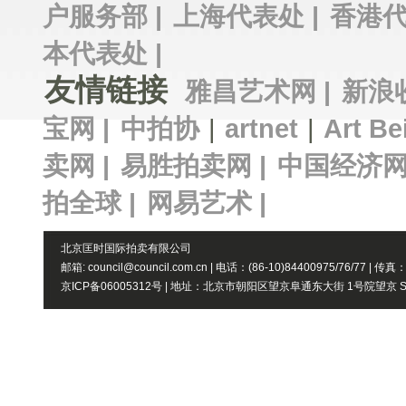
户服务部 |
上海代表处 |
香港代
本代表处 |
友情链接
雅昌艺术网 |
新浪
宝网 |
中拍协
|
artnet
|
Art Be
卖网 |
易胜拍卖网 |
中国经济网
拍全球 |
网易艺术 |
北京匡时国际拍卖有限公司
邮箱: council@council.com.cn | 电话：(86-10)84400975/76/77 | 传真
京ICP备06005312号 | 地址：北京市朝阳区望京阜通东大街 1号院望京 