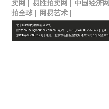
卖网 |
易胜拍卖网 |
中国经济网
拍全球 |
网易艺术 |
北京匡时国际拍卖有限公司
邮箱: council@council.com.cn | 电话：(86-10)84400975/76/77 | 传真
京ICP备06005312号 | 地址：北京市朝阳区望京阜通东大街 1号院望京 