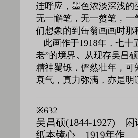
连呼应，墨色浓淡深浅的
无一懈笔，无一赘笔，一
们想象的到缶翁画画时那
此画作于1918年，七
老”的境界。从现存吴昌
精神矍铄，俨然壮年，可
衰气，真力弥满，亦是明
※632
吴昌硕(1844-1927) 
纸本镜心 1919年作