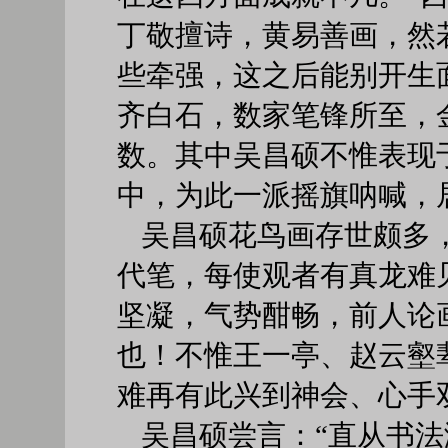
丁敬擅诗，黄易善画，然
些牵强，这之后能别开生
齐白石，数家笔锋所至，
数。其中吴昌硕不惟表现
中，为此一派摇旗呐喊，
吴昌硕花鸟画存世颇多
代笔，每使观者有真龙难
坚凝，气势酣畅，前人论
也！不惟王一亭、赵云壑
难再有此兴到神会、心手
吴昌硕尝言：“直从书法