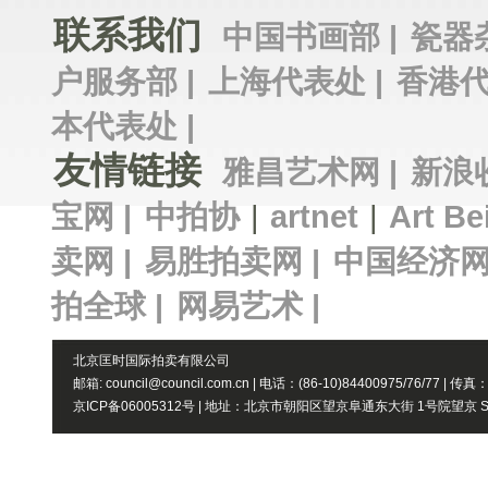
联系我们
中国书画部 |
瓷器
户服务部 |
上海代表处 |
香港代
本代表处 |
友情链接
雅昌艺术网 |
新浪
宝网 |
中拍协
|
artnet
|
Art Be
卖网 |
易胜拍卖网 |
中国经济网
拍全球 |
网易艺术 |
北京匡时国际拍卖有限公司
邮箱: council@council.com.cn | 电话：(86-10)84400975/76/77 | 传真
京ICP备06005312号 | 地址：北京市朝阳区望京阜通东大街 1号院望京 