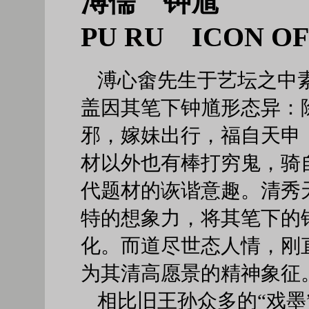
溥儒 钟馗
PU RU ICON OF
溥心畬先生于艺坛之中素
盖因其笔下钟馗形态异：
邪，嫁妹出行，福自天申
材以外也有棒打穷鬼，骑
代题材的诙谐意趣。清秀
特的想象力，将其笔下的
化。而道尽世态人情，刚
为其清高愿景的精神象征
相比旧王孙众多的“戏墨