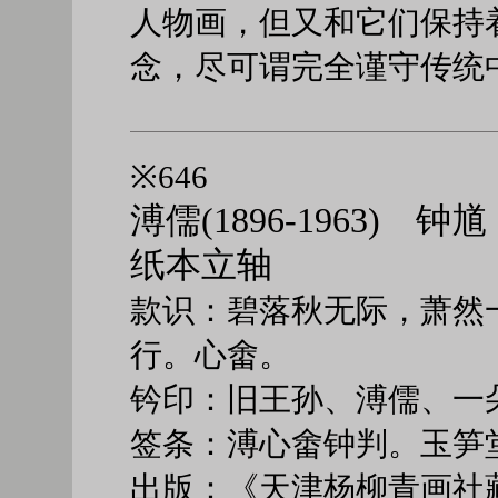
人物画，但又和它们保持
念，尽可谓完全谨守传统
※646
溥儒(1896-1963) 钟馗
纸本立轴
款识：碧落秋无际，萧然
行。心畬。
钤印：旧王孙、溥儒、一
签条：溥心畬钟判。玉笋
出版：《天津杨柳青画社藏