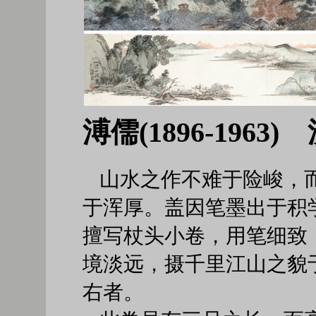
溥儒(1896-1963
山水之作不难于险峻，
于浑厚。盖因笔墨出于积
擅写杖头小卷，用笔细致
境淡远，摄千里江山之貌
右者。