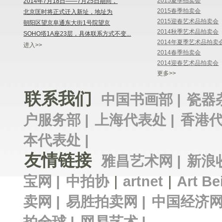
2015夏季拍卖会
2014年7月18日——7月25日期间，
2015春季拍卖会
北京匡时将正式迁入新址，地址为
2015迎春艺术品拍卖会
朝阳区望京阜通东大街1号院望京
2014秋季艺术品拍卖会
SOHO塔1A座23层，具体联系方式不变...
2014年夏季艺术品拍卖
进入>>
2014春季拍卖会
2014迎春艺术品拍卖会
更多>>
联系我们
中国书画部 |
瓷器
户服务部 |
上海代表处 |
香港代
本代表处 |
友情链接
雅昌艺术网 |
新浪
宝网 |
中拍协
|
artnet
|
Art Be
卖网 |
易胜拍卖网 |
中国经济网
拍全球 |
网易艺术 |