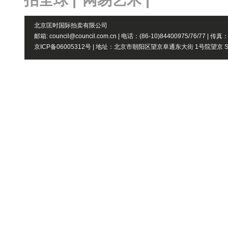
北京匡时国际拍卖有限公司
邮箱: council@council.com.cn | 电话：(86-10)84400975/76/77 | 传真
京ICP备06005312号 | 地址：北京市朝阳区望京阜通东大街 1号院望京 