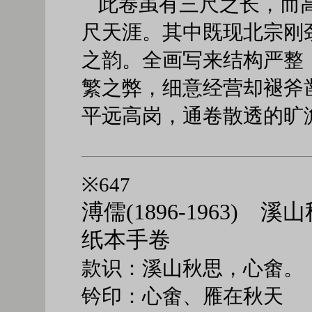
此卷虽有三尺之长，而
尺天涯。其中既现北宗刚
之韵。全画写来结构严整
繁之弊，细意经营却褪斧
平远高岗，通卷散透的旷
※647
溥儒(1896-1963) 溪
纸本手卷
款识：溪山秋思，心畬。
钤印：心畬、雁在秋天