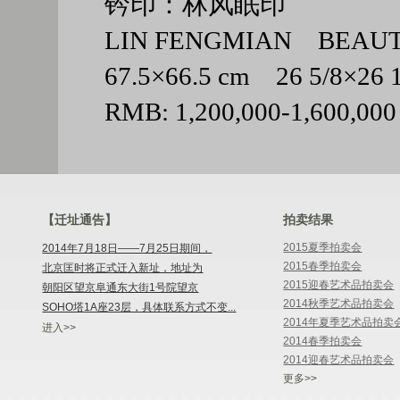
钤印：林风眠印
LIN FENGMIAN BEAUTY M
67.5×66.5 cm 26 5/8×2
RMB: 1,200,000-1,600,000
【迁址通告】
拍卖结果
2015夏季拍卖会
2014年7月18日——7月25日期间，
2015春季拍卖会
北京匡时将正式迁入新址，地址为
2015迎春艺术品拍卖会
朝阳区望京阜通东大街1号院望京
2014秋季艺术品拍卖会
SOHO塔1A座23层，具体联系方式不变...
2014年夏季艺术品拍卖
进入>>
2014春季拍卖会
2014迎春艺术品拍卖会
更多>>