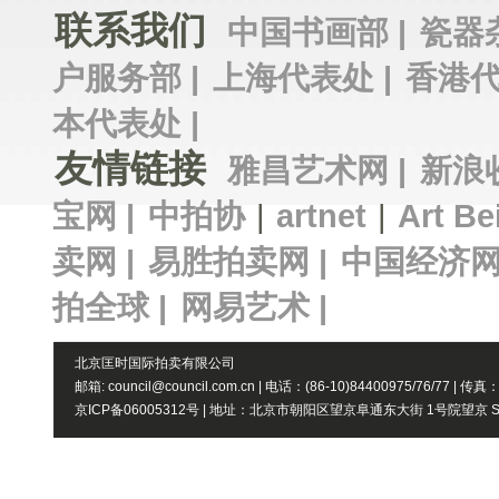
联系我们
中国书画部 |
瓷器
户服务部 |
上海代表处 |
香港代
本代表处 |
友情链接
雅昌艺术网 |
新浪
宝网 |
中拍协
|
artnet
|
Art Be
卖网 |
易胜拍卖网 |
中国经济网
拍全球 |
网易艺术 |
北京匡时国际拍卖有限公司
邮箱: council@council.com.cn | 电话：(86-10)84400975/76/77 | 传真
京ICP备06005312号 | 地址：北京市朝阳区望京阜通东大街 1号院望京 