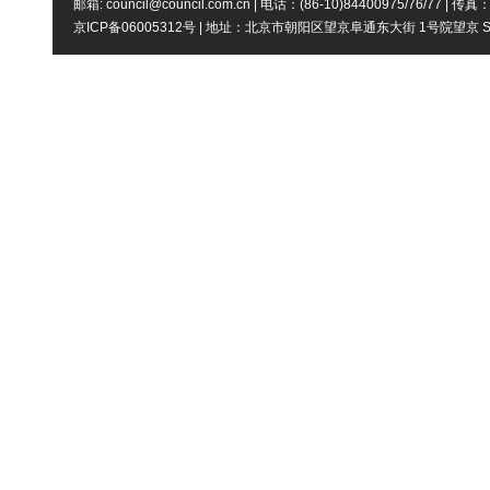
邮箱: council@council.com.cn | 电话：(86-10)84400975/76/77 | 传真
京ICP备06005312号 | 地址：北京市朝阳区望京阜通东大街 1号院望京 