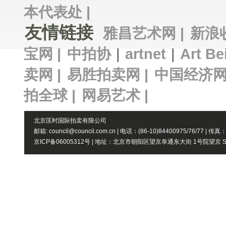
本代表处 |
友情链接
雅昌艺术网 |
新浪
宝网 |
中拍协
|
artnet
|
Art Be
卖网 |
易胜拍卖网 |
中国经济网
拍全球 |
网易艺术 |
北京匡时国际拍卖有限公司
邮箱: council@council.com.cn | 电话：(86-10)84400975/76/77 | 传真
京ICP备06005312号 | 地址：北京市朝阳区望京阜通东大街 1号院望京 