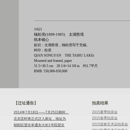
※621
钱松喦(1899-1985) 太湖胜境
纸本镜心
款识：太湖胜境，钱松喦写于无锡。
钤印：松喦
QIAN SONGYAN THE TAIHU LAKEr
Mounted and framed, paper
51.5×36.5 cm 20 1/4×14 3/8 in 约1.7平尺
RMB: 550,000-650,000
【迁址通告】
拍卖结果
2015夏季拍卖会
2014年7月18日——7月25日期间，
2015春季拍卖会
北京匡时将正式迁入新址，地址为
2015迎春艺术品拍卖会
朝阳区望京阜通东大街1号院望京