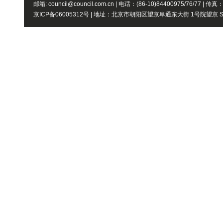
邮箱: council@council.com.cn | 电话：(86-10)84400975/76/77 | 传真
京ICP备06005312号 | 地址：北京市朝阳区望京阜通东大街 1号院望京 