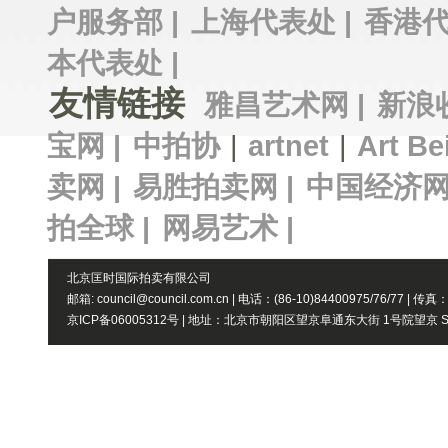
户服务部 |
上海代表处 |
香港代
本代表处 |
友情链接
雅昌艺术网 |
新浪
宝网 |
中拍协
|
artnet
|
Art Be
卖网 |
易胜拍卖网 |
中国经济网
拍全球 |
网易艺术 |
北京匡时国际拍卖有限公司
邮箱: council@council.com.cn | 电话：(86-10)84400975/76/77 | 传真
京ICP备06005312号 | 地址：北京市朝阳区望京阜通东大街 1号院望京 