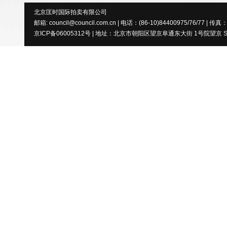
北京匡时国际拍卖有限公司
邮箱: council@council.com.cn | 电话：(86-10)84400975/76/77 | 传真
京ICP备06005312号 | 地址：北京市朝阳区望京阜通东大街 1号院望京 