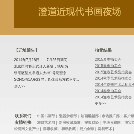
【迁址通告】
拍卖结果
2015夏季拍卖会
2014年7月18日——7月25日期间，
2015春季拍卖会
北京匡时将正式迁入新址，地址为
2015迎春艺术品拍卖会
朝阳区望京阜通东大街1号院望京
2014秋季艺术品拍卖会
SOHO塔1A座23层，具体联系方式不变...
2014年夏季艺术品拍卖
进入>>
2014春季拍卖会
2014迎春艺术品拍卖会
更多>>
联系我们
中国书画部 |
瓷器杂项部 |
油画雕塑部 |
市场推广部 |
客户服
友情链接
雅昌艺术网 |
新浪收藏频道 |
搜狐财经 |
中华收藏网 |
博宝网
经济网文化产业 |
腾讯收藏 |
和讯收藏 |
易拍全球 |
网易艺术 |