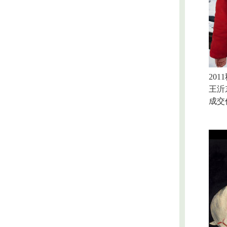
2011
王沂东
成交价